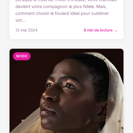
devient votre compagnon le plus fidèle. Mais,
comment choisir le foulard idéal pour sublimer
vot...
13 mai 2024
6 min de lecture →
MODE