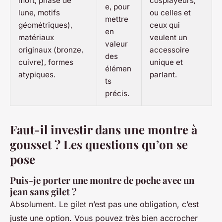
mort, phase de
cosplayeurs,
e, pour
lune, motifs
ou celles et
mettre
géométriques),
ceux qui
en
matériaux
veulent un
valeur
originaux (bronze,
accessoire
des
cuivre), formes
unique et
élémen
atypiques.
parlant.
ts
précis.
Faut-il investir dans une montre à
gousset ? Les questions qu’on se
pose
Puis-je porter une montre de poche avec un
jean sans gilet ?
Absolument. Le gilet n’est pas une obligation, c’est
juste une option. Vous pouvez très bien accrocher