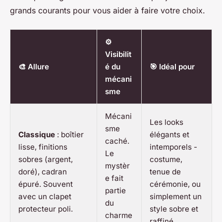
grands courants pour vous aider à faire votre choix.
⚙️
Visibilit
🎨 Allure
é du
🎯 Idéal pour
mécani
sme
Mécani
Les looks
sme
Classique
: boîtier
élégants et
caché.
lisse, finitions
intemporels -
Le
sobres (argent,
costume,
mystèr
doré), cadran
tenue de
e fait
épuré. Souvent
cérémonie, ou
partie
avec un clapet
simplement un
du
protecteur poli.
style sobre et
charme
raffiné.